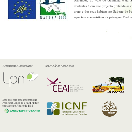
Barrancos, do Vale do Guadiana e da S
existentes. Com este projecto pretende-se c
preto e dos seus habitats no Sudeste de P
espécies características da paisagem Medite
Beneficiário Coordenador
Beneficiários Associados
Este projecto está integrado no
Programa Lince da LPN/FFI que
conta com o Apoio do BES