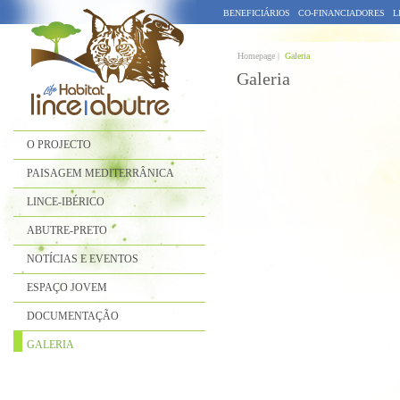
BENEFICIÁRIOS
CO-FINANCIADORES
L
Homepage |
Galeria
Galeria
O PROJECTO
PAISAGEM MEDITERRÂNICA
LINCE-IBÉRICO
ABUTRE-PRETO
NOTÍCIAS E EVENTOS
ESPAÇO JOVEM
DOCUMENTAÇÃO
GALERIA