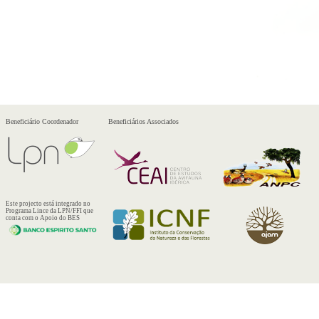
Beneficiário Coordenador
Beneficiários Associados
Este projecto está integrado no
Programa Lince da LPN/FFI que
conta com o Apoio do BES