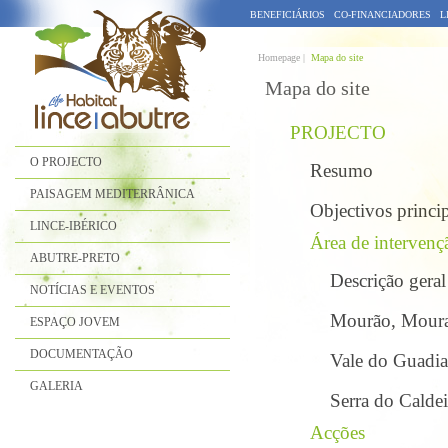
BENEFICIÁRIOS
CO-FINANCIADORES
L
Homepage |
Mapa do site
Mapa do site
PROJECTO
O PROJECTO
Resumo
PAISAGEM MEDITERRÂNICA
Objectivos princip
LINCE-IBÉRICO
Área de intervenç
ABUTRE-PRETO
Descrição gera
NOTÍCIAS E EVENTOS
Mourão, Moura
ESPAÇO JOVEM
DOCUMENTAÇÃO
Vale do Guadi
GALERIA
Serra do Calde
Acções